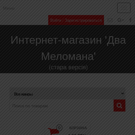
Меню
Toggl
navig
Войти / Зарегистрироваться
Интернет-магазин 'Два
Меломана'
(стара версія)
КОРЗИНА
0