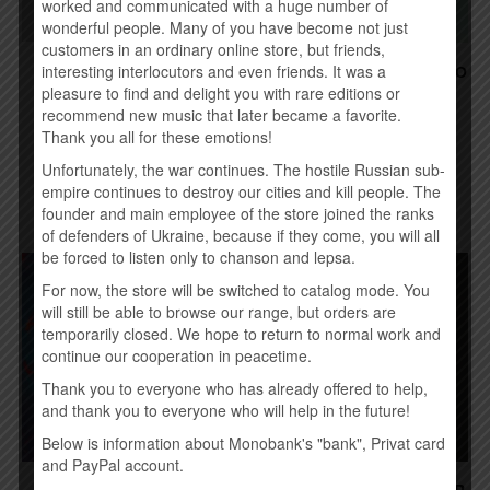
worked and communicated with a huge number of
wonderful people. Many of you have become not just
customers in an ordinary online store, but friends,
APOCALYPTICA –
АНТИТІЛА – ВСЕ КРАСИВО
interesting interlocutors and even friends. It was a
SHADOWMAKER (2015)
(2015)
pleasure to find and delight you with rare editions or
190,00
грн.
245,00
грн.
recommend new music that later became a favorite.
Thank you all for these emotions!
Купить
Временно нет
Unfortunately, the war continues. The hostile Russian sub-
empire continues to destroy our cities and kill people. The
founder and main employee of the store joined the ranks
of defenders of Ukraine, because if they come, you will all
be forced to listen only to chanson and lepsa.
For now, the store will be switched to catalog mode. You
will still be able to browse our range, but orders are
temporarily closed. We hope to return to normal work and
continue our cooperation in peacetime.
Thank you to everyone who has already offered to help,
and thank you to everyone who will help in the future!
Below is information about Monobank's "bank", Privat card
and PayPal account.
PINS – МАРАФОН (2015)
CHRIS CORNELL – HIGHER