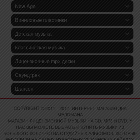
New Age
Виниловые пластинки
Детская музыка
Классическая музыка
Лицензионные mp3 диски
Саундтрек
Шансон
COPYRIGHT © 2011 - 2017. ИНТЕРНЕТ МАГАЗИН ДВА
МЕЛОМАНА
МАГАЗИН ЛИЦЕНЗИОННОЙ МУЗЫКИ НА CD, MP3 И DVD. У
НАС ВЫ МОЖЕТЕ ВЫБРАТЬ И КУПИТЬ МУЗЫКУ ИЗ
БОЛЬШОГО КОЛИЧЕСТВА СТУДИЙНЫХ АЛЬБОМОВ, КОТОРЫЕ
ВЫХОДИЛИ НА САМЫХ ИЗВЕСТНЫХ УКРАИНСКИХ ЛЕЙБЛАХ.