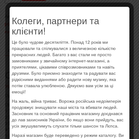
Whitesnake
-
Артикул:
0094638196129
Категории:
- Heavy metal, metalcore,
Колеги, партнери та
Saints
power, hard rock
,
- Импортные диски (EU, USA)
,
Последние
&
клієнти!
поступления
Метка:
Imported
Sinners
(Import)
Це було чудове десятиліття. Понад 12 років ми
працювали та спілкувалися з величезною кількістю
ОПИСАНИЕ
ОТЗЫВЫ (0)
прекрасних людей. Багато з вас стали не просто
замовниками у звичайному інтернет-магазині, а
приятелями, цікавими співрозмовниками та навіть
Описание
друзями. Було приємно знаходити та радувати вас
рідкісними виданнями або радити нову музику, яка
потім ставала улюбленою. Дякуємо вам усім за ці
Усі товари: Whitesnake
емоції!
Оригинальный импортный диск. Штрихкод: 0094638196129
На жаль, війна триває. Ворожа російська недоімперія
Original Album
продовжує знищувати наші міста та вбивати людей.
1 Young Blood 3:29
Засновник та основний працівник магазину доєднався
2 Rough An’ Ready 2:52
до лав захисників України, бо якщо вони прийдуть, вас
3 Bloody Luxury 3:23
усіх змушуватимуть слухати тільки шансон та Лєпса.
4 Victim Of Love 3:33
Наразі магазин буде переведено у режим каталогу. Ви
5 Crying In The Rain 6:00