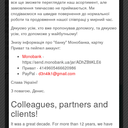
все ще зможете переглядати наш асортимент, але
6 Here I Go Again 5:08
замовлення тимчасово не приймаються. Ми
7 Love An’ Affection 3:09
сподіваємося на швидке повернення до нормальної
8 Rock An’ Roll Angels 4:07
роботи та продовження нашої співпраці у мирний час.
9 Dancing Girls 3:10
10 Saints An’ Sinners 4:21
Дякуємо усім, хто вже пропонував допомогу, та дякуємо
Bonus Tracks
усім, хто допоможе у майбутньому!
11 Young Blood (Monitor Mix/Early Vocal) 3:28
Знизу інформація про "банку" Монобанка, картку
12 Saints An’ Sinners (Monitor Mix/Early Vocal) 4:21
Приват та пейпел аккаунт:
13 Soul Survivor (Unfinished, Unreleased Song) 3:07
Monobank
-
Стиль: Hard Rock, Blues Rock
https://send.monobank.ua/jar/ADhZB9KLE6
Приват - 4149605466620986
Похожие товары
PayPal -
d3n4ik1@gmail.com
Слава Україні!
Товар закінчився!
З повагою, Денис.
Colleagues, partners and
clients!
It was a great decade. For more than 12 years, we have