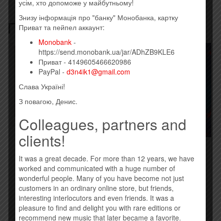
усім, хто допоможе у майбутньому!
Знизу інформація про "банку" Монобанка, картку
Похожие товары
Приват та пейпел аккаунт:
Monobank
-
https://send.monobank.ua/jar/ADhZB9KLE6
Приват - 4149605466620986
PayPal -
d3n4ik1@gmail.com
Слава Україні!
З повагою, Денис.
Colleagues, partners and
clients!
MAD HEADS – 8 (2015)
PINS – МАРАФОН (2015)
260,00
грн.
It was a great decade. For more than 12 years, we have
190,00
грн.
worked and communicated with a huge number of
Купить
wonderful people. Many of you have become not just
Купить
customers in an ordinary online store, but friends,
interesting interlocutors and even friends. It was a
pleasure to find and delight you with rare editions or
recommend new music that later became a favorite.