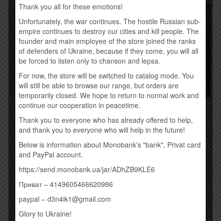
Thank you all for these emotions!
Unfortunately, the war continues. The hostile Russian sub-
empire continues to destroy our cities and kill people. The
founder and main employee of the store joined the ranks
of defenders of Ukraine, because if they come, you will all
be forced to listen only to chanson and lepsa.
For now, the store will be switched to catalog mode. You
will still be able to browse our range, but orders are
temporarily closed. We hope to return to normal work and
continue our cooperation in peacetime.
APOCALYPTICA –
RULADA – Є ЧАС (2016)
SHADOWMAKER (2015)
Thank you to everyone who has already offered to help,
190,00
грн.
190,00
грн.
and thank you to everyone who will help in the future!
Below is information about Monobank's "bank", Privat card
Купить
Купить
and PayPal account.
https://send.monobank.ua/jar/ADhZB9KLE6
Приват – 4149605466620986
paypal – d3n4ik1@gmail.com
Glory to Ukraine!