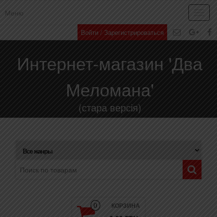
Меню
Toggl
navig
Войти / Зарегистрироваться
Интернет-магазин 'Два
Меломана'
(стара версія)
КОРЗИНА
0