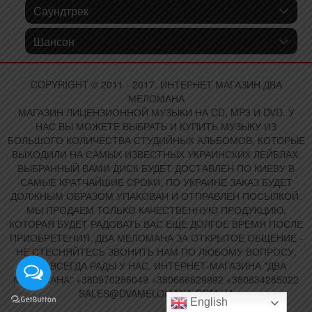
Саундтрек
Шансон
COPYRIGHT © 2011 - 2017. ИНТЕРНЕТ МАГАЗИН ДВА
МЕЛОМАНА
МАГАЗИН ЛИЦЕНЗИОННОЙ МУЗЫКИ НА CD, MP3 И DVD. У
НАС ВЫ МОЖЕТЕ ВЫБРАТЬ И КУПИТЬ МУЗЫКУ ИЗ
БОЛЬШОГО КОЛИЧЕСТВА СТУДИЙНЫХ АЛЬБОМОВ, КОТОРЫЕ
ВЫХОДИЛИ НА САМЫХ ИЗВЕСТНЫХ УКРАИНСКИХ ЛЕЙБЛАХ.
ВЫБРАННЫЙ ВАМИ ДИСК БУДЕТ ДОСТАВЛЕН ПО КИЕВУ В
САМЫЕ КРАТЧАЙШИЕ СРОКИ, ПО УКРАИНЕ ЗАКАЗ БУДЕТ
ДОЛЖНЫМ ОБРАЗОМ УПАКОВАН И ОТПРАВЛЕН ПОСЫЛКОЙ.
МЫ ПРОДАЕМ ТОЛЬКО КАЧЕСТВЕННУЮ ПРОДУКЦИЮ,
КОТОРАЯ БУДЕТ РАДОВАТЬ ВАС ЕЩЕ ДОЛГОЕ ВРЕМЯ ПОСЛЕ
ПРИОБРЕТЕНИЯ. ДВА МЕЛОМАНА ЗА ОТКРЫТОЕ ОБЩЕНИЕ -
НЕ СТЕСНЯЙТЕСЬ ЗВОНИТЬ НАМ ПО ЛЮБОМУ ВОПРОСУ.
ВАМ ВСЕГДА РАДЫ У НАС. ИНТЕРНЕТ-МАГАЗИНА "ДВА
МЕЛОМАНА" +380970286049 +380666629992 +380634285022
SALES@DVAMELOMANA.COM.UA
English