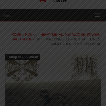
0,00 ГРН.
Меню
Toggl
navig
HOME
»
ROCK
»
- HEAVY METAL, METALCORE, POWER,
HARD ROCK
» 1914 / MINENWERFER – ICH HATT EINEN
KAMERADEN (SPLIT EP) (1916)
Товар закінчився!