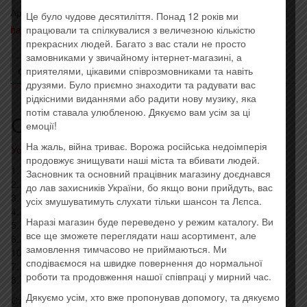
Артикул:
RITE 021
Категории:
- Heavy metal, metalcore, power,
Це було чудове десятиліття. Понад 12 років ми
працювали та спілкувалися з величезною кількістю
hard rock
,
Последние поступления
прекрасних людей. Багато з вас стали не просто
замовниками у звичайному інтернет-магазині, а
приятелями, цікавими співрозмовниками та навіть
ОПИСАНИЕ
ОТЗЫВЫ (0)
друзями. Було приємно знаходити та радувати вас
рідкісними виданнями або радити нову музику, яка
потім ставала улюбленою. Дякуємо вам усім за ці
Описание
емоції!
На жаль, війна триває. Ворожа російська недоімперія
Усі товари: 1914 / Minenwerfer
продовжує знищувати наші міста та вбивати людей.
1. Minenwerfer – First Battle Of The Masurian Lakes – 4:56
Засновник та основний працівник магазину доєднався
2. Minenwerfer – Battle Of Bolimów (Weisskreuz) – 4:56
до лав захисників України, бо якщо вони прийдуть, вас
3. Minenwerfer – Iron Cross (Ostfront 1915 Version) – 2:46
усіх змушуватимуть слухати тільки шансон та Лєпса.
4. Minenwerfer – Second Battle Of The Masurian Lakes – 8:57
Наразі магазин буде переведено у режим каталогу. Ви
5. 1914 – An Meine Völker! – 1:31
все ще зможете переглядати наш асортимент, але
6. 1914 – Karpathenschlacht (Dezember 1914 – März 1915) –
замовлення тимчасово не приймаються. Ми
10:54
сподіваємося на швидке повернення до нормальної
7. 1914 – 8 × 50 Mm. Repetiergewehr M.95 – 7:39
роботи та продовження нашої співпраці у мирний час.
8. 1914 – Gas Mask (Eastern Front Rmx) – 3:09
Дякуємо усім, хто вже пропонував допомогу, та дякуємо
Стиль: Black Metal, Death Metal, Doom Metal