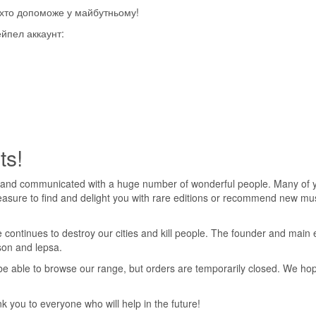
, хто допоможе у майбутньому!
ейпел аккаунт:
5118
e Straits, випущений 10 травня 1993 року, незабаром після виходу 
ts!
, що це був EP, він потрапив у чарти синглів багатьох країн, включ
 and communicated with a huge number of wonderful people. Many of yo
pleasure to find and delight you with rare editions or recommend new mus
 continues to destroy our cities and kill people. The founder and main 
nson and lepsa.
ll be able to browse our range, but orders are temporarily closed. We h
 you to everyone who will help in the future!