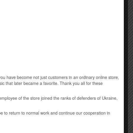
Music DVD
New Age
Виниловые пластинки
Детская музыка
Классическая музыка
їхнього
аючи
Лицензионные mp3 диски
u have become not just customers in an ordinary online store,
ic that later became a favorite. Thank you all for these
Саундтрек
Шансон
employee of the store joined the ranks of defenders of Ukraine,
ope to return to normal work and continue our cooperation in