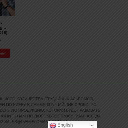
Р
В –
016)
.
нет
БОЛЬШОГО КОЛИЧЕСТВА СТУДИЙНЫХ АЛЬБОМОВ,
Н ПО КИЕВУ В САМЫЕ КРАТЧАЙШИЕ СРОКИ, ПО
ВЕННУЮ ПРОДУКЦИЮ, КОТОРАЯ БУДЕТ РАДОВАТЬ
ЗВОНИТЬ НАМ ПО ЛЮБОМУ ВОПРОСУ. ВАМ ВСЕГДА
5022 SALES@DVAMELOMANA.COM.UA
English