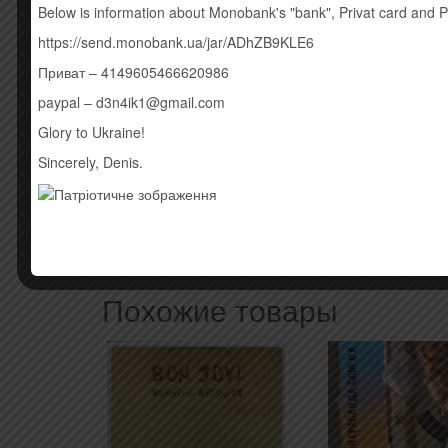
Below is information about Monobank's "bank", Privat card and 
https://send.monobank.ua/jar/ADhZB9KLE6
Приват – 4149605466620986
paypal – d3n4ik1@gmail.com
Glory to Ukraine!
Sincerely, Denis.
Похожие товары