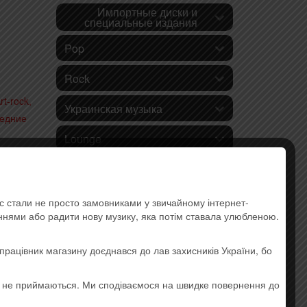
Импортные диски и
специальные издания
Pop
Rock
rt-rock,
Украинская музыка
едние
Lounge
Hip-hop
Electronic Music
ас стали не просто замовниками у звичайному інтернет-
аннями або радити нову музику, яка потім ставала улюбленою.
Instrumental Music
працівник магазину доєднався до лав захисників України, бо
Jazz and Blues
о не приймаються. Ми сподіваємося на швидке повернення до
Ethnic music