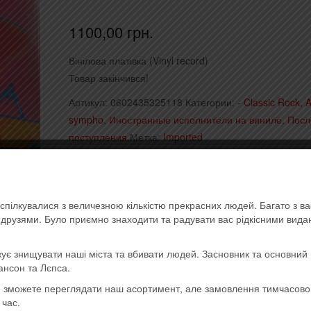
1100,00
грн.
Вінілова платівка (Vinyl record)
Товар закінчився!
Артикул:
0602435325118
Категории:
- Classic Rock, A
sympho
,
Иностранные исполнители на виниле
,
Посл
поступления
Метка:
Imported
спілкувалися з величезною кількістю прекрасних людей. Багато з в
ь друзями. Було приємно знаходити та радувати вас рідкісними вид
ує знищувати наші міста та вбивати людей. Засновник та основний 
ансон та Лєпса.
ще зможете переглядати наш асортимент, але замовлення тимчасов
 час.