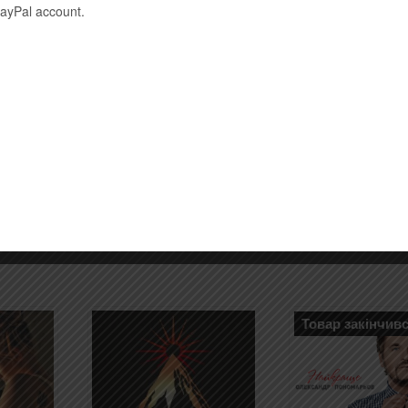
PayPal account.
Товар закінчивс