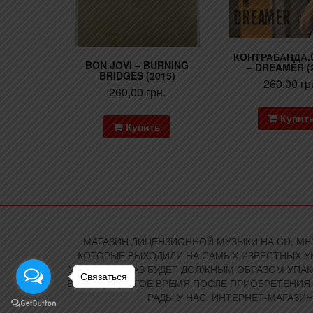
КОНТРАБАНДА.
BON JOVI – BURNING
– DREAMER (
BRIDGES (2015)
260,00
гр
260,00
грн.
Купит
Купить
МАГАЗИН ЛИЦЕНЗИОННОЙ МУЗЫКИ НА CD, MP3
КОТОРЫЕ ВЫХОДИЛИ НА САМЫХ ИЗВЕСТНЫХ УК
УКРАИНЕ ЗАКАЗ БУДЕТ ДОЛЖНЫМ ОБРАЗОМ УПА
Связаться
ВАС ЕЩЕ ДОЛГОЕ ВРЕМЯ ПОСЛЕ ПРИОБРЕТЕНИЯ.
РАДЫ У НАС. ИНТЕРНЕТ-МАГАЗИН