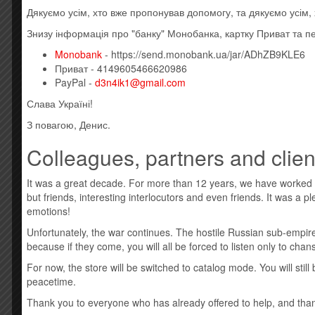
Дякуємо усім, хто вже пропонував допомогу, та дякуємо усім
Усі товари: Dire Straits
Знизу інформація про "банку" Монобанка, картку Приват та п
Новая виниловая пластинка, штрих код: 060243532
Monobank
- https://send.monobank.ua/jar/ADhZB9KLE6
A1 Your Latest Trick
Приват - 4149605466620986
A2 The Bug
PayPal -
d3n4ik1@gmail.com
B1 Solid Rock
B2 Local Hero – Wild Theme
Слава Україні!
Стиль: Rock
З повагою, Денис.
Encores — концертний EP британського рок-гурту Dir
Colleagues, partners and clien
концертного альбому On the Night. Незважаючи на те
Францію, де дебютував під номером один.
It was a great decade. For more than 12 years, we have worked
but friends, interesting interlocutors and even friends. It was a 
emotions!
Unfortunately, the war continues. The hostile Russian sub-empire
because if they come, you will all be forced to listen only to cha
For now, the store will be switched to catalog mode. You will sti
peacetime.
Thank you to everyone who has already offered to help, and thank