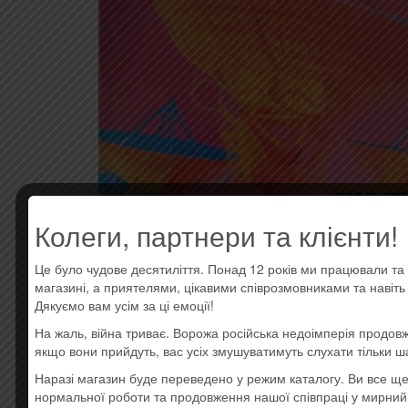
Колеги, партнери та клієнти!
Це було чудове десятиліття. Понад 12 років ми працювали та 
магазині, а приятелями, цікавими співрозмовниками та навіт
Дякуємо вам усім за ці емоції!
ОПИСАНИЕ
ОТЗЫВЫ (0)
На жаль, війна триває. Ворожа російська недоімперія продовж
якщо вони прийдуть, вас усіх змушуватимуть слухати тільки ш
Наразі магазин буде переведено у режим каталогу. Ви все 
Описание
нормальної роботи та продовження нашої співпраці у мирний