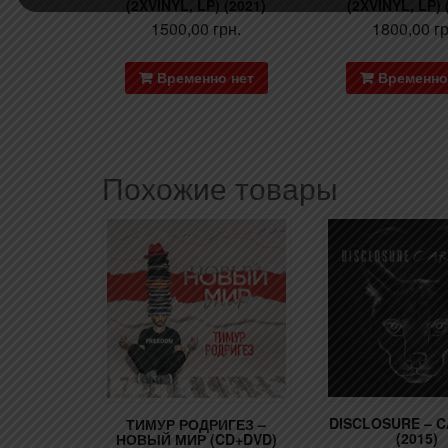
(2XVINYL, LP) (2021)
(2XVINYL, LP) 
1500,00
грн.
1800,00
г
Временно нет
Временно
Похожие товары
DISCLOSURE – 
ТИМУР РОДРИГЕЗ –
(2015)
НОВЫЙ МИР (CD+DVD)