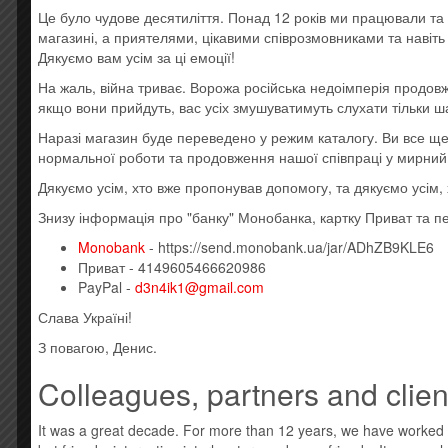
Це було чудове десятиліття. Понад 12 років ми працювали та 
Усі товари: Frank Sinatra
магазині, а приятелями, цікавими співрозмовниками та навіт
Новая виниловая пластинка. Штрихкод: 060254713
Дякуємо вам усім за ці емоції!
A1 All Or Nothing At All
На жаль, війна триває. Ворожа російська недоімперія продовж
A2 I’ll Never Smile Again
якщо вони прийдуть, вас усіх змушуватимуть слухати тільки ш
A3 Saturday Night (Is The Loneliest Night Of The Wee
Наразі магазин буде переведено у режим каталогу. Ви все 
A4 Nancy (With The Laughing Face)
нормальної роботи та продовження нашої співпраці у мирний
A5 I’ve Got The World On A String
A6 Young At Heart
Дякуємо усім, хто вже пропонував допомогу, та дякуємо усім
A7 In The Wee Small Hours Of The Morning
Знизу інформація про "банку" Монобанка, картку Приват та п
B1 Learnin’ The Blues
B2 Love And Marriage
Monobank
- https://send.monobank.ua/jar/ADhZB9KLE6
B3 I’ve Got You Under My Skin
Приват - 4149605466620986
B4 Witchcraft
PayPal -
d3n4ik1@gmail.com
B5 All The Way
Слава Україні!
C1 Come Fly With Me
C2 One For My Baby (And One More For The Road)
З повагою, Денис.
C3 The Way You Look Tonight
C4 My Kind Of Town
Colleagues, partners and clien
C5 Fly Me To The Moon (In Other Words)
C6 It Was A Very Good Year
It was a great decade. For more than 12 years, we have worked
D1 Strangers In The Night