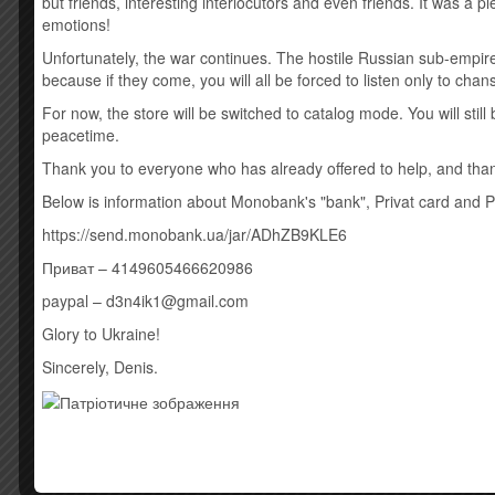
but friends, interesting interlocutors and even friends. It was a 
D2 Summer Wind
emotions!
D3 That’s Life
D4 My Way
Unfortunately, the war continues. The hostile Russian sub-empire
D5 (Theme From) New York, New York
because if they come, you will all be forced to listen only to cha
D6 Put Your Dreams Away
For now, the store will be switched to catalog mode. You will sti
Стиль: Jazz, Pop
peacetime.
Thank you to everyone who has already offered to help, and thank
Возможно Вас также за
Below is information about Monobank's "bank", Privat card and 
https://send.monobank.ua/jar/ADhZB9KLE6
Товар закінчився!
Товар закінчив
Приват – 4149605466620986
paypal – d3n4ik1@gmail.com
Glory to Ukraine!
Sincerely, Denis.
FRANK SINATRA –
FRANK SINATR
NOTHING BUT THE BEST
CLASSIC TR