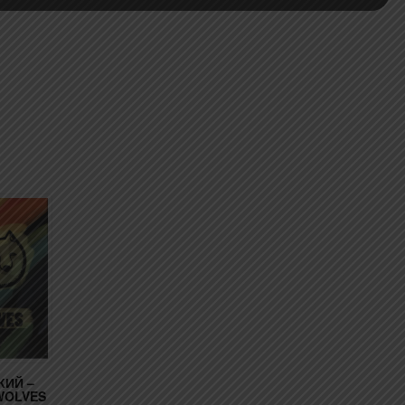
КИЙ –
WOLVES