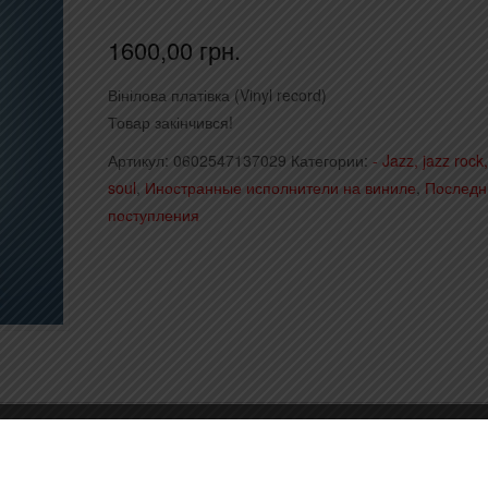
1600,00
грн.
Вінілова платівка (Vinyl record)
Товар закінчився!
Артикул:
0602547137029
Категории:
- Jazz, jazz rock
soul
,
Иностранные исполнители на виниле
,
Последн
поступления