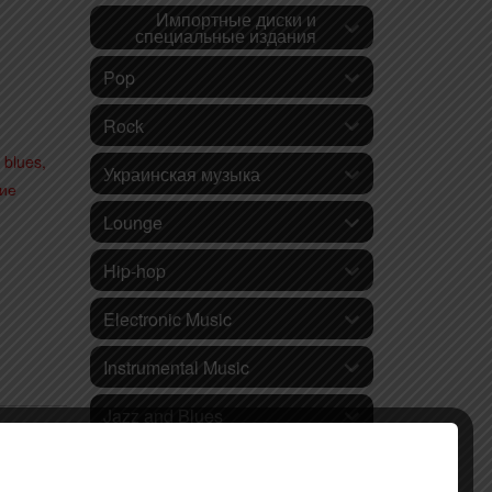
Импортные диски и
специальные издания
Pop
Rock
, blues,
Украинская музыка
ие
Lounge
Hip-hop
Electronic Music
Instrumental Music
Jazz and Blues
Ethnic music