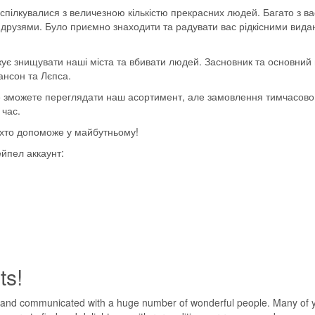
спілкувалися з величезною кількістю прекрасних людей. Багато з в
ь друзями. Було приємно знаходити та радувати вас рідкісними вид
7029
ує знищувати наші міста та вбивати людей. Засновник та основний 
ансон та Лєпса.
k)
ще зможете переглядати наш асортимент, але замовлення тимчасов
 час.
, хто допоможе у майбутньому!
ейпел аккаунт:
ts!
 and communicated with a huge number of wonderful people. Many of yo