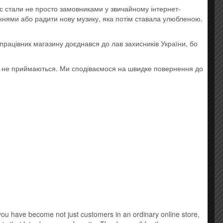
Music DVD
ас стали не просто замовниками у звичайному інтернет-
аннями або радити нову музику, яка потім ставала улюбленою.
New Age
працівник магазину доєднався до лав захисників України, бо
Виниловые пластинки
о не приймаються. Ми сподіваємося на швидке повернення до
Детская музыка
Классическая музыка
Лицензионные mp3 диски
Саундтрек
Шансон
u have become not just customers in an ordinary online store,