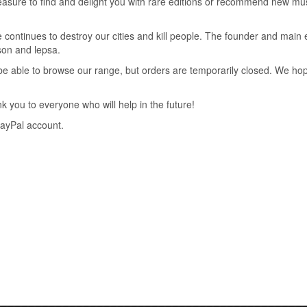
pleasure to find and delight you with rare editions or recommend new mus
 continues to destroy our cities and kill people. The founder and main 
nson and lepsa.
ll be able to browse our range, but orders are temporarily closed. We h
 you to everyone who will help in the future!
интересует…
PayPal account.
ся!
A – 25
ACKS