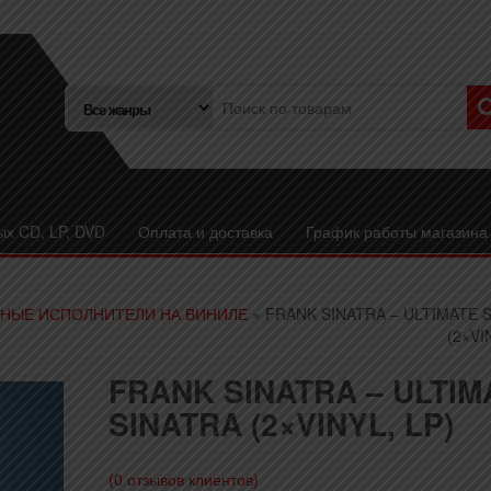
ых CD, LP, DVD
Оплата и доставка
График работы магазина
НЫЕ ИСПОЛНИТЕЛИ НА ВИНИЛЕ
» FRANK SINATRA – ULTIMATE 
(2×VI
FRANK SINATRA – ULTIM
SINATRA (2×VINYL, LP)
(
0
отзывов клиентов)