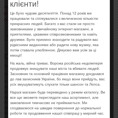
клієнти!
Артикул:
0825646252442
Категории:
- Heavy metal, metalcore,
power, hard rock
,
Иностранные исполнители на виниле
,
Це було чудове десятиліття. Понад 12 років ми
працювали та спілкувалися з величезною кількістю
Последние поступления
Метка:
Imported
прекрасних людей. Багато з вас стали не просто
замовниками у звичайному інтернет-магазині, а
приятелями, цікавими співрозмовниками та навіть
ОПИСАНИЕ
ОТЗЫВЫ (0)
друзями. Було приємно знаходити та радувати вас
рідкісними виданнями або радити нову музику, яка
потім ставала улюбленою. Дякуємо вам усім за ці
Описание
емоції!
На жаль, війна триває. Ворожа російська недоімперія
Усі товари: Iron Maiden
продовжує знищувати наші міста та вбивати людей.
Засновник та основний працівник магазину доєднався
Новая виниловая пластинка. Штрих код: 0825646252442
до лав захисників України, бо якщо вони прийдуть, вас
A1 Prowler
усіх змушуватимуть слухати тільки шансон та Лєпса.
A2 Remember Tomorrow
Наразі магазин буде переведено у режим каталогу. Ви
A3 Running Free
все ще зможете переглядати наш асортимент, але
A4 Phantom Of The Opera
замовлення тимчасово не приймаються. Ми
B1 Transylvania
сподіваємося на швидке повернення до нормальної
B2 Strange World
роботи та продовження нашої співпраці у мирний час.
B3 Charlotte The Harlot