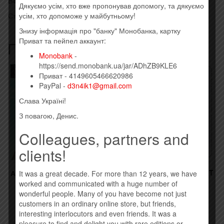
B4 Iron Maiden
Дякуємо усім, хто вже пропонував допомогу, та дякуємо
усім, хто допоможе у майбутньому!
Стиль: Heavy Metal
Знизу інформація про "банку" Монобанка, картку
Приват та пейпел аккаунт:
Похожие товары
Monobank
-
https://send.monobank.ua/jar/ADhZB9KLE6
Товар закінчився!
Приват - 4149605466620986
PayPal -
d3n4ik1@gmail.com
Слава Україні!
З повагою, Денис.
Colleagues, partners and
clients!
MADONNA – REBEL HEART
АНТИТІЛА – ВСЕ КРАСИВО
It was a great decade. For more than 12 years, we have
(2015)
(2015)
worked and communicated with a huge number of
260,00
грн.
245,00
грн.
wonderful people. Many of you have become not just
customers in an ordinary online store, but friends,
interesting interlocutors and even friends. It was a
Купить
Временно нет
pleasure to find and delight you with rare editions or