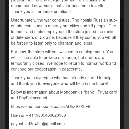
recommend new music that later became a favorite.
Thank you all for these emotions!
Unfortunately, the war continues. The hostile Russian sub-
empire continues to destroy our cities and kill people. The
founder and main employee of the store joined the ranks
of defenders of Ukraine, because if they come, you will all
be forced to listen only to chanson and lepsa.
For now, the store will be switched to catalog mode. You
will still be able to browse our range, but orders are
temporarily closed. We hope to return to normal work and
continue our cooperation in peacetime.
КОНТРАБАНДА.COM.UA –
Thank you to everyone who has already offered to help,
BON JOVI – BURNING
DREAMER (2015)
and thank you to everyone who will help in the future!
BRIDGES (2015)
260,00
грн.
260,00
грн.
Below is information about Monobank's "bank", Privat card
and PayPal account.
Купить
Купить
https://send.monobank.ua/jar/ADhZB9KLE6
Приват – 4149605466620986
paypal – d3n4ik1@gmail.com