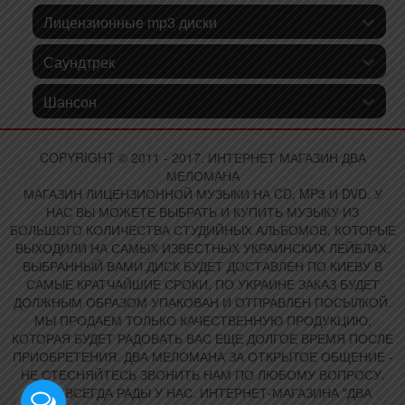
Лицензионные mp3 диски
Саундтрек
Шансон
COPYRIGHT © 2011 - 2017. ИНТЕРНЕТ МАГАЗИН ДВА
МЕЛОМАНА
МАГАЗИН ЛИЦЕНЗИОННОЙ МУЗЫКИ НА CD, MP3 И DVD. У
НАС ВЫ МОЖЕТЕ ВЫБРАТЬ И КУПИТЬ МУЗЫКУ ИЗ
БОЛЬШОГО КОЛИЧЕСТВА СТУДИЙНЫХ АЛЬБОМОВ, КОТОРЫЕ
ВЫХОДИЛИ НА САМЫХ ИЗВЕСТНЫХ УКРАИНСКИХ ЛЕЙБЛАХ.
ВЫБРАННЫЙ ВАМИ ДИСК БУДЕТ ДОСТАВЛЕН ПО КИЕВУ В
САМЫЕ КРАТЧАЙШИЕ СРОКИ, ПО УКРАИНЕ ЗАКАЗ БУДЕТ
ДОЛЖНЫМ ОБРАЗОМ УПАКОВАН И ОТПРАВЛЕН ПОСЫЛКОЙ.
МЫ ПРОДАЕМ ТОЛЬКО КАЧЕСТВЕННУЮ ПРОДУКЦИЮ,
КОТОРАЯ БУДЕТ РАДОВАТЬ ВАС ЕЩЕ ДОЛГОЕ ВРЕМЯ ПОСЛЕ
ПРИОБРЕТЕНИЯ. ДВА МЕЛОМАНА ЗА ОТКРЫТОЕ ОБЩЕНИЕ -
НЕ СТЕСНЯЙТЕСЬ ЗВОНИТЬ НАМ ПО ЛЮБОМУ ВОПРОСУ.
ВАМ ВСЕГДА РАДЫ У НАС. ИНТЕРНЕТ-МАГАЗИНА "ДВА