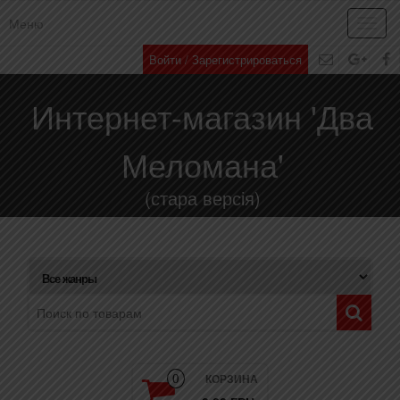
Меню
Toggl
navig
Войти / Зарегистрироваться
Интернет-магазин 'Два
Меломана'
(стара версія)
КОРЗИНА
0