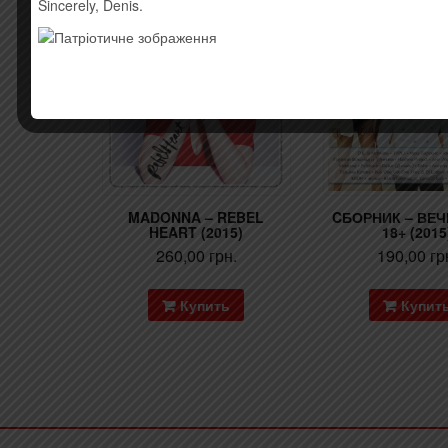
Sincerely, Denis.
MADONNA – REBEL
CБОРНИК – ВЕ
HEART (2015)
18+ (2015
260,00
грн.
190,00
гр
Купить
Купит