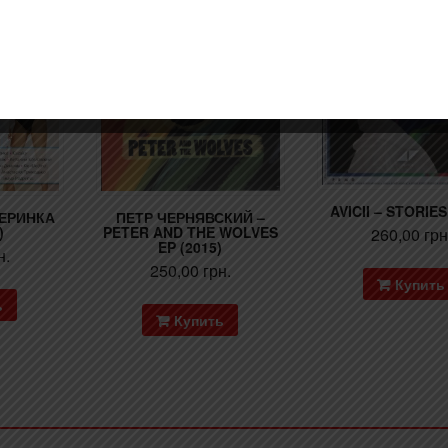
AVICII – STORIES
ЧЕРИНКА
ПЕТР ЧЕРНЯВСКИЙ –
)
PETER AND THE WOLVES
260,00
грн
EP (2015)
н.
250,00
грн.
Купить
ь
Купить