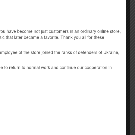
Music DVD
New Age
u have become not just customers in an ordinary online store,
Виниловые пластинки
ic that later became a favorite. Thank you all for these
Детская музыка
employee of the store joined the ranks of defenders of Ukraine,
Классическая музыка
ope to return to normal work and continue our cooperation in
Лицензионные mp3 диски
Саундтрек
Шансон