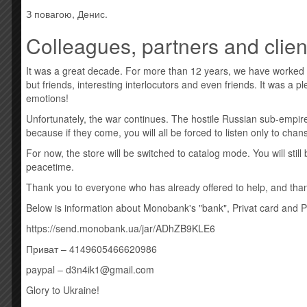
ОПИСАНИЕ
ОТЗЫВЫ (0)
З повагою, Денис.
Colleagues, partners and clien
Описание
It was a great decade. For more than 12 years, we have worked
but friends, interesting interlocutors and even friends. It was a 
Усі товари: Jeff Lynne's ELO
emotions!
1 From Out Of Nowhere 3:15
Unfortunately, the war continues. The hostile Russian sub-empire
2 Help Yourself 3:14
because if they come, you will all be forced to listen only to cha
3 All My Love 3:06
4 Down Came The Rain 3:29
For now, the store will be switched to catalog mode. You will sti
5 Losing You 3:36
peacetime.
6 One More Time 3:28
Thank you to everyone who has already offered to help, and thank
7 Sci-Fi Woman 3:06
8 Goin’ Out On Me 3:09
Below is information about Monobank's "bank", Privat card and 
9 Time Of Our Life 3:10
https://send.monobank.ua/jar/ADhZB9KLE6
10 Songbird 3:08
Приват – 4149605466620986
Штрихкод: 190759871027
paypal – d3n4ik1@gmail.com
Похожие товары
Glory to Ukraine!