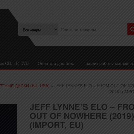
ых CD, LP, DVD
Оплата и доставка
График работы магазина
РТНЫЕ ДИСКИ (EU, USA)
» JEFF LYNNE’S ELO – FROM OUT OF 
(2019) (IMP
JEFF LYNNE’S ELO – FR
OUT OF NOWHERE (2019)
(IMPORT, EU)