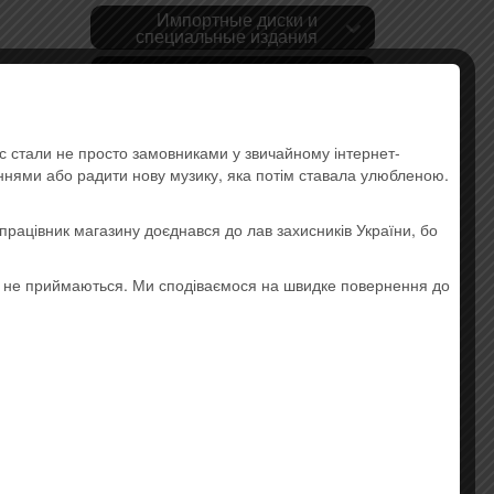
Импортные диски и
специальные издания
Pop
Rock
ас стали не просто замовниками у звичайному інтернет-
Украинская музыка
аннями або радити нову музику, яка потім ставала улюбленою.
Lounge
працівник магазину доєднався до лав захисників України, бо
t-rock,
Hip-hop
о не приймаються. Ми сподіваємося на швидке повернення до
Electronic Music
Instrumental Music
Jazz and Blues
Ethnic music