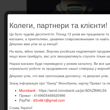
Колеги, партнери та клієнти!
Це було чудове десятиліття. Понад 12 років ми працювали та 
магазині, а приятелями, цікавими співрозмовниками та навіт
Дякуємо вам усім за ці емоції!
На жаль, війна триває. Ворожа російська недоімперія продовж
якщо вони прийдуть, вас усіх змушуватимуть слухати тільки ш
Наразі магазин буде переведено у режим каталогу. Ви все 
нормальної роботи та продовження нашої співпраці у мирний
Дякуємо усім, хто вже пропонував допомогу, та дякуємо усім
Знизу інформація про "банку" Монобанка, картку Приват та п
Monobank
- https://send.monobank.ua/jar/ADhZB9KLE6
Приват - 4149605466620986
PayPal -
d3n4ik1@gmail.com
Слава Україні!